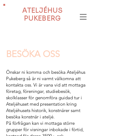
ATELJÉHUS
PUKEBERG
BESÖKA OSS
Önskar ni komma och besöka Ateljéhus
Pukeberg så är ni varmt välkomna att
kontakta oss. Vi är vana vid att mottaga
företag, föreningar, studiebesök,
skolklasser för genomföra guidad tur i
Ateljéhuset med presentation kring
Ateljéhusets historik, konstnärer samt
besöka konstnär i ateljé.
På förfrågan kan vi mottaga större
grupper för visningar inbokade i förtid,
kostnad för dessa 3500 :- sek.