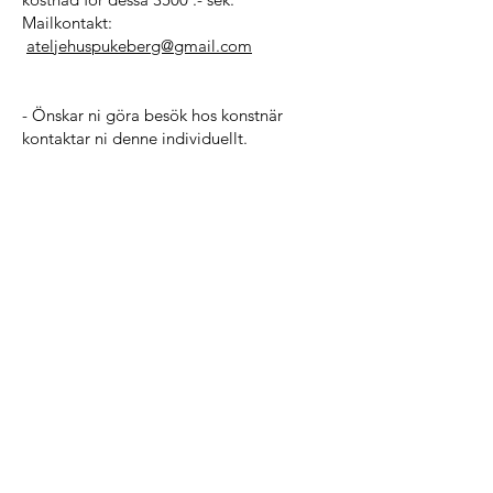
Mailkontakt: ​
ateljehuspukeberg@gmail.com
- Önskar ni göra besök hos konstnär
kontaktar ni denne individuellt.
Email:
ateljehuspukeberg@gmail.com
Adress
:
Pukebergarnas väg 30, 382 34
Nybro, Sweden.
© 2020 by Ateljéhus Pukeberg.